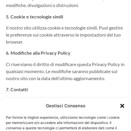
modifiche, divulgazioni o distruzioni.
5. Cookie e tecnologie simili
Il nostro sito utilizza cookie e tecnologie simili. Puoi gestire
le preferenze sui cookie attraverso le impostazioni del tuo
browser.
6. Modifiche alla Privacy Policy
Ci riserviamo il diritto di modificare questa Privacy Policy in
qualsiasi momento. Le modifiche saranno pubblicate sul
nostro sito con la data dell’ultimo aggiornamento.
7. Contatti
Per domande o preoccupazioni riguardanti questa Privacy
Gestisci Consenso
Policy, puoi contattarci all’indirizzo email
info@appartamentileone.it
Per fornire le migliori esperienze, utilizziamo tecnologie come i cookie
per memorizzare e/o accedere alle informazioni del dispositivo. Il
Grazie per aver scelto AppartamentiLeone.it. Siamo
consenso a queste tecnologie ci permetterà di elaborare dati come il