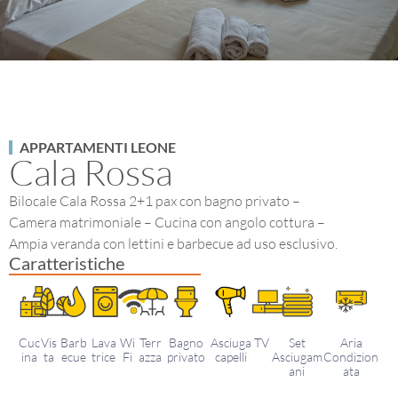
APPARTAMENTI LEONE
Cala Rossa
Bilocale Cala Rossa 2+1 pax con bagno privato –
Camera matrimoniale – Cucina con angolo cottura –
Ampia veranda con lettini e barbecue ad uso esclusivo.
Caratteristiche
Cuc
Vis
Barb
Lava
Wi
Terr
Bagno
Asciuga
TV
Set
Aria
ina
ta
ecue
trice
Fi
azza
privato
capelli
Asciugam
Condizion
ani
ata