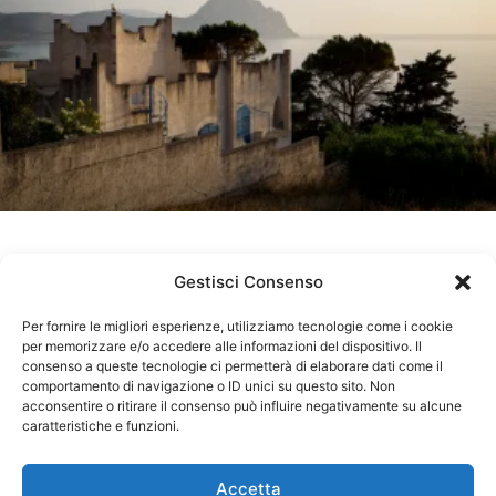
Dintorni di San Vito lo Capo
Gestisci Consenso
LEGGI DI PIÙ
Per fornire le migliori esperienze, utilizziamo tecnologie come i cookie
per memorizzare e/o accedere alle informazioni del dispositivo. Il
consenso a queste tecnologie ci permetterà di elaborare dati come il
Dicembre 6, 2023
comportamento di navigazione o ID unici su questo sito. Non
acconsentire o ritirare il consenso può influire negativamente su alcune
caratteristiche e funzioni.
Accetta