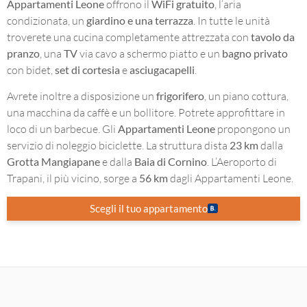
Appartamenti Leone
offrono il
WiFi gratuito
, l’aria
condizionata, un
giardino e una terrazza
. In tutte le unità
troverete una cucina completamente attrezzata con
tavolo da
pranzo
, una
TV
via cavo a schermo piatto e un
bagno privato
con bidet,
set di cortesia
e
asciugacapelli
.
Avrete inoltre a disposizione un
frigorifero
, un piano cottura,
una macchina da caffè e un bollitore. Potrete approfittare in
loco di un barbecue. Gli
Appartamenti Leone
propongono un
servizio di noleggio biciclette. La struttura dista
23 km
dalla
Grotta Mangiapane
e dalla
Baia di Cornino
. L’Aeroporto di
Trapani, il più vicino, sorge a
56 km
dagli Appartamenti Leone.
Scegli il tuo appartamento