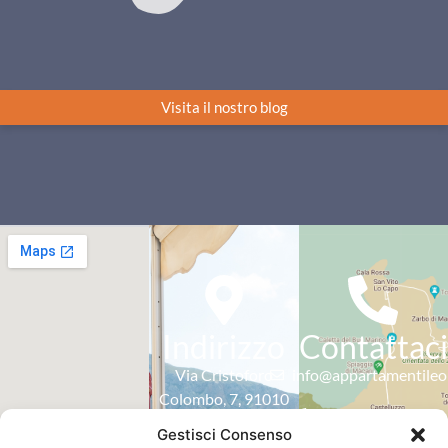
Visita il nostro blog
Indirizzo
Contattaci
Via Cristoforo
info@appartamentileon
Colombo, 7, 91010
+39 3294165932
San Vito Lo Capo TP
Gestisci Consenso